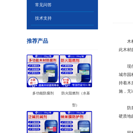
常见问答
技术支持
推荐产品
木材，
此木材
现代城
城市园
持着木
施，无
多功能防腐剂
防火阻燃剂（水基
型）
防腐木
硬质地
园林景