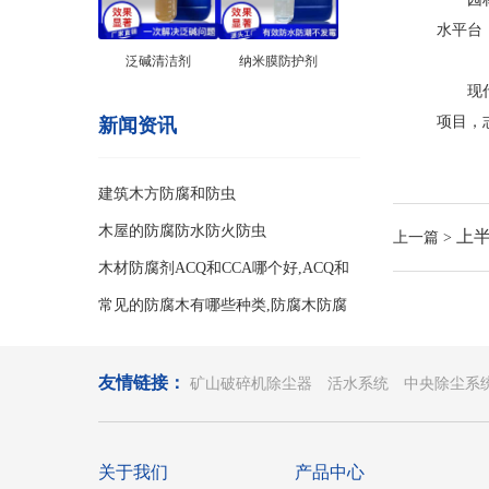
水平台
泛碱清洁剂
纳米膜防护剂
现代园
项目，
新闻资讯
建筑木方防腐和防虫
木屋的防腐防水防火防虫
上
上一篇 >
木材防腐剂ACQ和CCA哪个好,ACQ和
CCA两种防腐剂的区别
常见的防腐木有哪些种类,防腐木防腐
等级
友情链接：
矿山破碎机除尘器
活水系统
中央除尘系
关于我们
产品中心