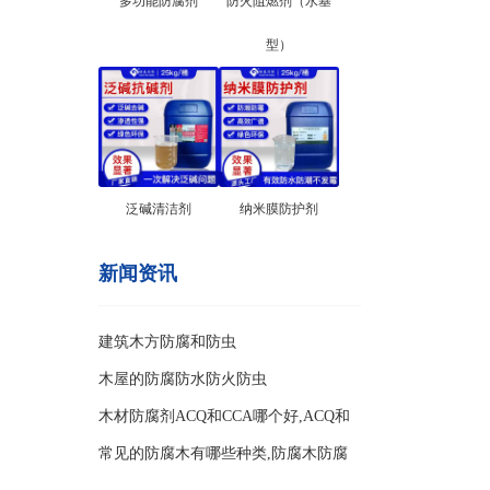
多功能防腐剂
防火阻燃剂（水基
型）
泛碱清洁剂
纳米膜防护剂
新闻资讯
建筑木方防腐和防虫
木屋的防腐防水防火防虫
木材防腐剂ACQ和CCA哪个好,ACQ和
CCA两种防腐剂的区别
常见的防腐木有哪些种类,防腐木防腐