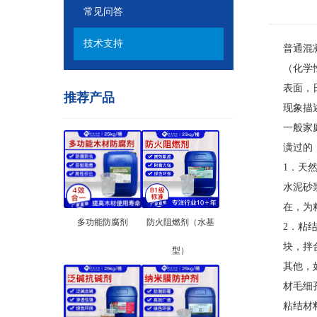
常见问答
技术支持
普通混
（化学
表面，
推荐产品
现象描
一般家
潢过的
1．天
水泥砂
在，为
多功能防腐剂
防火阻燃剂（水基
2．粘
块，拌
型）
其他，如
材毛细
粘结材