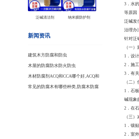
3．水
等原因
泛碱清洁剂
纳米膜防护剂
泛碱发
治理办
新闻资讯
针对泛
（一）
建筑木方防腐和防虫
1．设
2．施
木屋的防腐防水防火防虫
3．有
木材防腐剂ACQ和CCA哪个好,ACQ和
（二）
CCA两种防腐剂的区别
常见的防腐木有哪些种类,防腐木防腐
1．石
等级
碱现象
2．在
（三）
1．镶
2．室