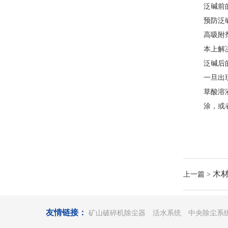
泛碱前
预防泛
高吸附
本上解
泛碱后
一旦出
草酸溶
涂，或
木
上一篇 >
友情链接：
矿山破碎机除尘器
活水系统
中央除尘系