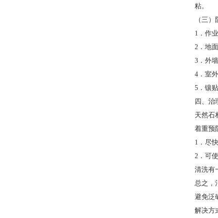
粘。
（三）
1．作
2．地
3．外
4．室
5．镶
四、治
天然石
着重预
1．尽
2．可
清洗有
总之，
避免泛
解决方