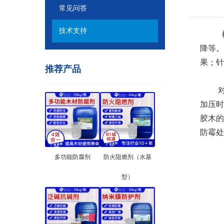
常见问答
技术支持
橡胶
降等。
果；针
推荐产品
对真空
加压时
胶木的
防霉处
多功能防腐剂
防火阻燃剂（水基
型）