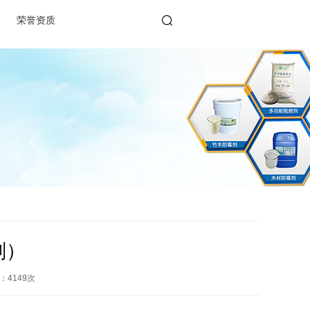
荣誉资质
剂）
：
4149
次